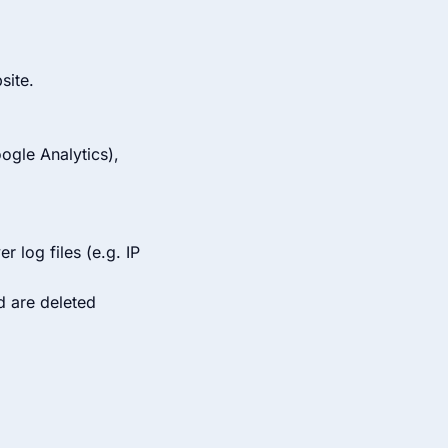
site.
ogle Analytics),
r log files (e.g. IP
d are deleted