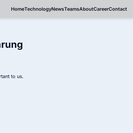
Home
Technology
News
Teams
About
Career
Contact
ärung
tant to us.