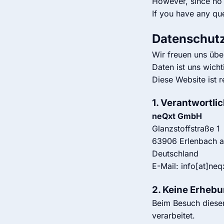
However, since no p
If you have any que
Datenschut
Wir freuen uns übe
Daten ist uns wicht
Diese Website ist r
1. Verantwortli
neQxt GmbH
Glanzstoffstraße 1
63906 Erlenbach 
Deutschland
E-Mail: info[at]neq
2. Keine Erheb
Beim Besuch diese
verarbeitet.