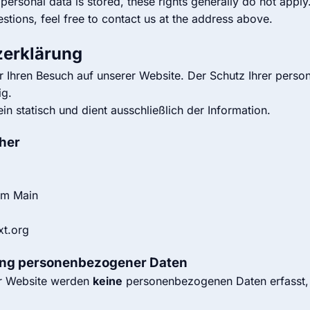
ersonal data is stored, these rights generally do not apply
stions, feel free to contact us at the address above.
zerklärung
r Ihren Besuch auf unserer Website. Der Schutz Ihrer per
ig.
ein statisch und dient ausschließlich der Information.
cher
am Main
xt.org
ung personenbezogener Daten
r Website werden
keine
personenbezogenen Daten erfasst, 