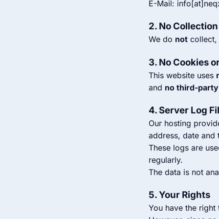
E-Mail: info[at]neq
2. No Collection
We do
not
collect,
3. No Cookies o
This website uses
and
no third-party
4. Server Log Fi
Our hosting provide
address, date and 
These logs are used
regularly.
The data is not an
5. Your Rights
You have the right 